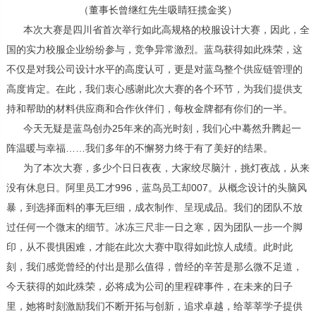
（董事长曾继红先生吸睛狂揽金奖）
本次大赛是四川省首次举行如此高规格的校服设计大赛，因此，全
国的实力校服企业纷纷参与，竞争异常激烈。蓝鸟获得如此殊荣，这
不仅是对我公司设计水平的高度认可，更是对蓝鸟整个供应链管理的
高度肯定。在此，我们衷心感谢此次大赛的各个环节，为我们提供支
持和帮助的材料供应商和合作伙伴们，每枚金牌都有你们的一半。
今天无疑是蓝鸟创办25年来的高光时刻，我们心中蓦然升腾起一
阵温暖与幸福……我们多年的不懈努力终于有了美好的结果。
为了本次大赛，多少个日日夜夜，大家绞尽脑汁，挑灯夜战，从来
没有休息日。阿里员工才996，蓝鸟员工却007。从概念设计的头脑风
暴，到选择面料的事无巨细，成衣制作、呈现成品。我们的团队不放
过任何一个微末的细节。冰冻三尺非一日之寒，因为团队一步一个脚
印，从不畏惧困难，才能在此次大赛中取得如此惊人成绩。此时此
刻，我们感觉曾经的付出是那么值得，曾经的辛苦是那么微不足道，
今天获得的如此殊荣，必将成为公司的里程碑事件，在未来的日子
里，她将时刻激励我们不断开拓与创新，追求卓越，给莘莘学子提供