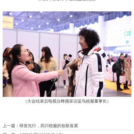
（大会结束后电视台蜂拥采访蓝鸟校服董事长）
上一篇：研发先行，四川校服的创新发展