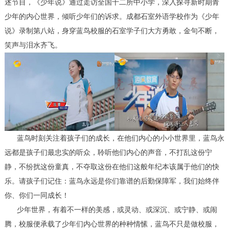
述节目，《少年说》通过走访全国十二所中小学，深入探寻新时期青
少年的内心世界，倾听少年们的诉求。成都石室外语学校作为《少年
说》录制第八站，身穿蓝鸟校服的石室学子们大方勇敢，金句不断，
笑声与泪水齐飞。
蓝鸟时刻关注着孩子们的成长，在他们内心的小小世界里，蓝鸟永
远都是孩子们最忠实的听众，聆听他们内心的声音，不打乱这份宁
静，不纷扰这份童真，不夺取这份在他们这般年纪本该属于他们的快
乐。请孩子们记住：蓝鸟永远是你们靠谱的后勤保障军，我们始终伴
你、你们一同成长！
少年世界，有着不一样的美感，或灵动、或深沉、或宁静、或闹
腾，校服便承载了少年们内心世界的种种情愫，蓝鸟不只是做校服，