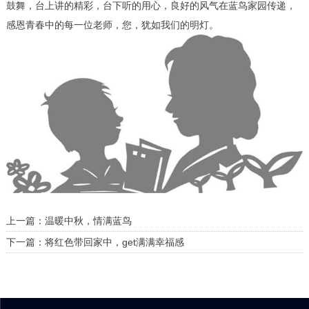
鼓舞，台上讲的精彩，台下听的用心，良好的风气在蓝鸟家园传递，
感恩青春中的每一位老师，您，犹如我们的明灯。
上一篇：温暖中秋，情满蓝鸟
下一篇：将红色带回家中，get满满幸福感