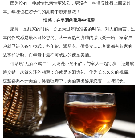
因为没有一种感情比亲情更浓烈，更没有一种温暖比得上回家过
年。年味也在游子们的期盼中越来越浓！
情感，在美酒的飘香中沉醉
腊月，是想家的时候，亦是为过年做准备的时候。对人们而言，过
年的仪式感是最不可轻怠的。从一碗热气腾腾的腊八粥开始，家家户
户就已进入备年模式，办年货、添新衣、做美食……各家都有各家的
故事和祈盼。而年货中最不可或缺的便是美酒。
俗话说“无酒不成年”，无论是小酌不醉，与家人一起守岁；还是觥
筹交错，庆贺久违的相聚；亦或是以酒为礼，化为长长久久的祝福。
这些都离不开美酒，笑语喧哗中，美酒飘出醇厚悠香，回味绵长。