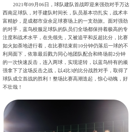
2021年
0
9月
0
6日，球队建队首战即迎来强劲对手万达
西南足球队，对手建队时间长，队员基本功扎实，战术丰
富
精妙
，是成都市业余足球赛场上的一支劲旅。面对强
劲
的对手，蓝鸟校服足球队的队员们全场都保持
着
极高的专
注度和战术水平，在先领先，又被追平和反超比分
，比赛
如火如荼地进行着，
在比赛结束前
10分钟仍落后一球的不
利局面下，依靠
最后戮力同心地
团队配合和终场前
2分钟
的一次快速反击，连入两球，实现逆转，
以蓝鸟特有的顽
强拿下了这场反击之战，
以
4比3的比分战胜对手，取得了
球队成立首战的胜利！
整场比赛高潮迭起，惊心动魄，好
不壮哉！