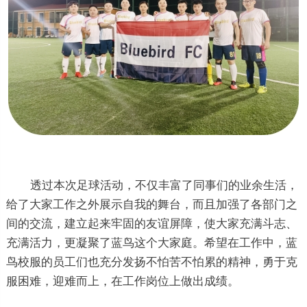
透过本次足球活动，不仅丰富了同事们的业余生活，
给了大家工作之外展示自我的舞台，而且加强了各部门之
间的交流，建立起来牢固的友谊屏障，使大家充满斗志、
充满活力，更凝聚了蓝鸟这个大家庭。
希望在工作中，蓝
鸟校服的员工们
也充分发扬不怕苦不怕累的精神，
勇于
克
服
困难，迎难而上，在工作岗位上做出成绩
。