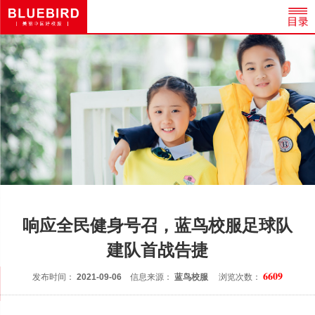
响应全民健身号召，蓝鸟校服足球队
建队首战告捷
6609
发布时间：
2021-09-06
信息来源：
蓝鸟校服
浏览次数：