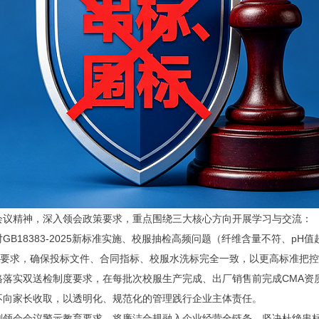
议精神，深入领会政策要求，重点围绕三大核心方向开展学习与交流：
18383-2025新标准实施、校服抽检高频问题（纤维含量不符、pH
”要求，确保投标文件、合同指标、校服水洗标完全一致，以更高标准把
实双送检制度要求，在每批次校服生产完成、出厂销售前完成CMA资
不向家长收取，以透明化、规范化的管理践行企业主体责任。
会会议警示教育要求，将廉洁合规融入企业经营全链条，坚决杜绝串标