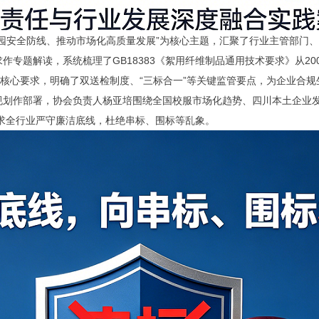
安全防线、推动市场化高质量发展”为核心主题，汇聚了行业主管部门、
专题解读，系统梳理了GB18383《絮用纤维制品通用技术要求》从200
实施的核心要求，明确了双送检制度、“三标合一”等关键监管要点，为企业
规划作部署，协会负责人杨亚培围绕全国校服市场化趋势、四川本土企业
要求全行业严守廉洁底线，杜绝串标、围标等乱象。