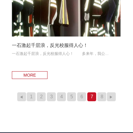
一石激起千层浪，反光校服得人心！
一石激起千层浪，反光校服得人心！ 多来年，我公...
MORE
←
1
2
3
4
5
6
7
8
→