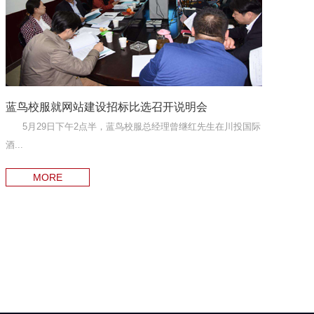
蓝鸟校服就网站建设招标比选召开说明会
5月29日下午2点半，蓝鸟校服总经理曾继红先生在川投国际
酒...
MORE